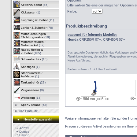
Optionen:
Kettenzubehör
(45)
Bitte wählen Sie eine der möglichen Optionen a
Farbe:
Kickstarter
(1)
Kupplungszubehör
(11)
Produktbeschreibung
Lenker & Zubehör
(78)
Motor Dichtungen
passend für folgende Modelle:
/Dichtungssätze
(10)
Honda
CRF250R 07--, CRF450R 07--
Motorschrauben /
Motordeckel
(37)
Räder, Reifen &
Das spezielle Design ermöglicht das Vorklappen und
Zubehör
(105)
Aluminiumlegierung, die auch im Flugzeugbau verwend
Schraubenkits
(16)
Kurze Ausführung.
Sonstiges
(1)
Farben: schwarz / rot / blau / anthrazit
Startnummern /
Aufkleber
(1)
Tankzubehör
(23)
Vergaserteile
(8)
Werkzeug
(14)
Sport / Straße
(52)
Alle Produkte
Weitere Informationen erhalten Sie auf der
Home
Herstellerauswahl
Fragen zu diesem Artikel beantworten wir Ihnen 
ACCEL
Dunlop
Gibson