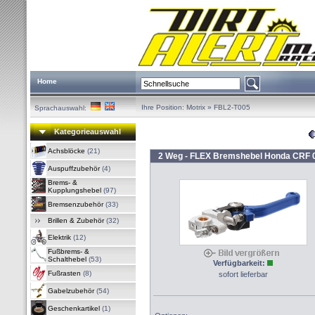
Home
Ihre Position:
Motrix
»
FBL2-T005
Sprachauswahl:
Kategorieauswahl
Achsblöcke
(21)
2 Weg - FLEX Bremshebel Honda CRF 
Auspuffzubehör
(4)
Brems- &
Kupplungshebel
(97)
Bremsenzubehör
(33)
Brillen & Zubehör
(32)
Elektrik
(12)
Fußbrems- &
Schalthebel
(53)
Verfügbarkeit:
Fußrasten
(8)
sofort lieferbar
Gabelzubehör
(54)
Geschenkartikel
(1)