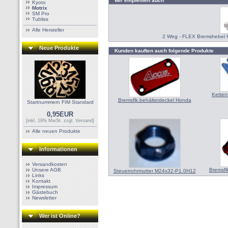
Wir empfehlen auch
Kyoto
Motrix
SM Pro
Tubliss
Alle Hersteller
2 Weg - FLEX Bremshebel 
Neue Produkte
Kunden kauften auch folgende Produkte
Ketten
Bremsflk.behälterdeckel Honda
Startnummern FIM Standard
0,95EUR
[inkl. 19% MwSt. zzgl.
Versand
]
Alle neuen Produkte
Informationen
Versandkosten
Unsere AGB
Bremsfl
Steuerrohrmutter M24x32-P1.0H12
Links
Kontakt
Impressum
Gästebuch
Newsletter
Wer ist Online?