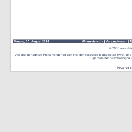
Montag, 10. August 2026
Widerrufsrecht
|
Versandkosten
|
D
© 2008
www.dirt-
Alle hier genannten Preise verstehen sich inkl. der gesetzlich festgelegten MwSt. u
Eigentum Ihrer rechtmäßigen 
Powered 