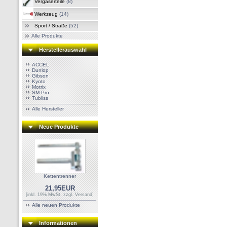
Vergaserteile
(8)
Werkzeug
(14)
Sport / Straße
(52)
Alle Produkte
Herstellerauswahl
ACCEL
Dunlop
Gibson
Kyoto
Motrix
SM Pro
Tubliss
Alle Hersteller
Neue Produkte
Kettentrenner
21,95EUR
[inkl. 19% MwSt. zzgl.
Versand
]
Alle neuen Produkte
Informationen