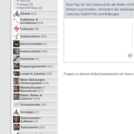
Thor
(2)
Utopia
(2)
Mud Flap 3er Set Universal für alle Brillen mit R
Roll Off Filme
(3)
Einfach zuschneiden. Verhindert das eindrin
Elektrik
(12)
zwischen RollOff Film und Brillenglas.
Fußbrems- &
Schalthebel
(53)
Fußrasten
(8)
Gabelzubehör
(54)
Geschenkartikel
(1)
Kettenzubehör
(45)
Kickstarter
(1)
Kupplungszubehör
(11)
Lenker & Zubehör
(79)
Fragen zu diesem Artikel beantworten wir Ihnen 
Motor Dichtungen
/Dichtungssätze
(10)
Motorschrauben /
Motordeckel
(37)
Räder, Reifen &
Zubehör
(105)
Schraubenkits
(16)
Sonstiges
(1)
Startnummern /
Aufkleber
(1)
Tankzubehör
(23)