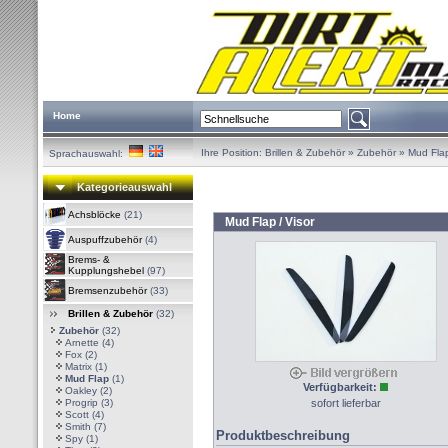
Home
Ihre Position:
Brillen & Zubehör
»
Zubehör
»
Mud Fla
Sprachauswahl:
Kategorieauswahl
Achsblöcke
(21)
Mud Flap / Visor
Auspuffzubehör
(4)
Brems- &
Kupplungshebel
(97)
Bremsenzubehör
(33)
Brillen & Zubehör
(32)
Zubehör
(32)
Arnette
(4)
Fox
(2)
Matrix
(1)
Mud Flap
(1)
Verfügbarkeit:
Oakley
(2)
Progrip
(3)
sofort lieferbar
Scott
(4)
Smith
(7)
Produktbeschreibung
Spy
(1)