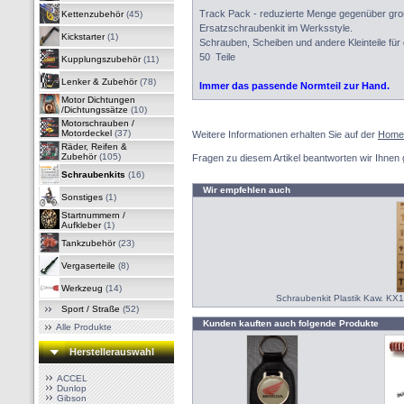
Track Pack - reduzierte Menge gegenüber gro
Kettenzubehör
(45)
Ersatzschraubenkit im Werksstyle.
Kickstarter
(1)
Schrauben, Scheiben und andere Kleinteile für 
50 Teile
Kupplungszubehör
(11)
Lenker & Zubehör
(78)
Immer das passende Normteil zur Hand.
Motor Dichtungen
/Dichtungssätze
(10)
Motorschrauben /
Motordeckel
(37)
Weitere Informationen erhalten Sie auf der
Home
Räder, Reifen &
Zubehör
(105)
Fragen zu diesem Artikel beantworten wir Ihnen 
Schraubenkits
(16)
Wir empfehlen auch
Sonstiges
(1)
Startnummern /
Aufkleber
(1)
Tankzubehör
(23)
Vergaserteile
(8)
Werkzeug
(14)
Schraubenkit Plastik Kaw. K
Sport / Straße
(52)
Kunden kauften auch folgende Produkte
Alle Produkte
Herstellerauswahl
ACCEL
Dunlop
Gibson