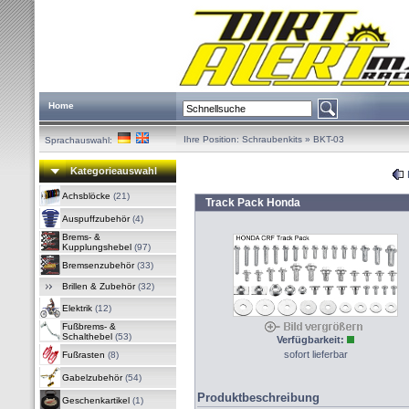
Home
Ihre Position:
Schraubenkits
»
BKT-03
Sprachauswahl:
Kategorieauswahl
Achsblöcke
(21)
Track Pack Honda
Auspuffzubehör
(4)
Brems- &
Kupplungshebel
(97)
Bremsenzubehör
(33)
Brillen & Zubehör
(32)
Elektrik
(12)
Fußbrems- &
Schalthebel
(53)
Verfügbarkeit:
sofort lieferbar
Fußrasten
(8)
Gabelzubehör
(54)
Produktbeschreibung
Geschenkartikel
(1)