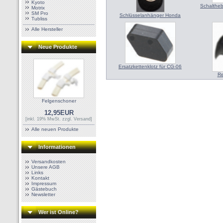
Kyoto
Schalthe
Motrix
SM Pro
Schlüsselanhänger Honda
Tubliss
Alle Hersteller
Neue Produkte
Ersatzkettenklotz für CG-06
Re
Felgenschoner
12,95EUR
[inkl. 19% MwSt. zzgl.
Versand
]
Alle neuen Produkte
Informationen
Versandkosten
Unsere AGB
Links
Kontakt
Impressum
Gästebuch
Newsletter
Wer ist Online?