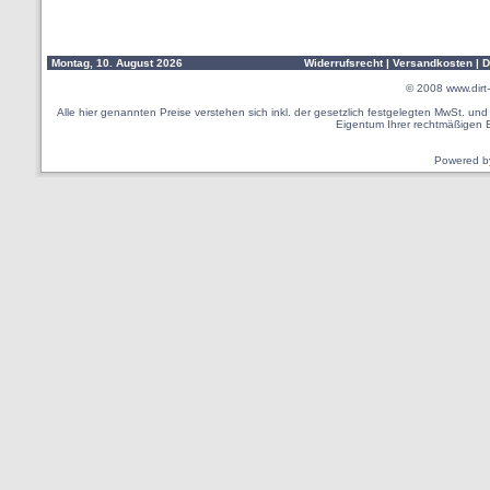
Montag, 10. August 2026
Widerrufsrecht
|
Versandkosten
|
D
© 2008
www.dirt-
Alle hier genannten Preise verstehen sich inkl. der gesetzlich festgelegten MwSt. u
Eigentum Ihrer rechtmäßigen 
Powered 