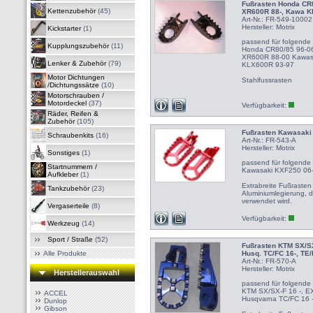
Fußrasten Honda CR8
Kettenzubehör
(45)
XR600R 88-, Kawa K
Art-Nr.: FR-549-10002
Hersteller:
Motrix
Kickstarter
(1)
passend für folgende
Kupplungszubehör
(11)
Honda CR80/85 96-0
XR600R 88-00 Kawas
Lenker & Zubehör
(79)
KLX600R 93-97
Motor Dichtungen
Stahlfussrasten
/Dichtungssätze
(10)
Motorschrauben /
Motordeckel
(37)
Verfügbarkeit:
Räder, Reifen &
Zubehör
(105)
Fußrasten Kawasaki
Schraubenkits
(16)
Art-Nr.: FR-543-A
Hersteller:
Motrix
Sonstiges
(1)
passend für folgende
Startnummern /
Kawasaki KXF250 06-
Aufkleber
(1)
Extrabreite Fußrasten
Tankzubehör
(23)
Aluminiumlegierung, 
verwendet wird.
Vergaserteile
(8)
Verfügbarkeit:
Werkzeug
(14)
Sport / Straße
(52)
Fußrasten KTM SX/SX
Alle Produkte
Husq. TC/FC 16-, TE/
Art-Nr.: FR-570-A
Hersteller:
Motrix
Herstellerauswahl
passend für folgende
KTM SX/SX-F 16 -, E
ACCEL
Husqvarna TC/FC 16 -
Dunlop
Gibson