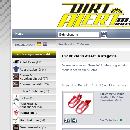
Home
Ihre Position:
Fußrasten
Sprachauswahl:
Kategorieauswahl
Produkte in dieser Kategorie
Achsblöcke
(21)
Momentan nur als "Needle" Ausführung erhältlich
Auspuffzubehör
(4)
modellspezifischen Fotos.
Brems- &
Kupplungshebel
(97)
Bremsenzubehör
(33)
Angezeigte Produkte:
1
bis
8
(von
8
insgesamt)
Brillen & Zubehör
(32)
Fußrasten Honda
Art-Nr.: FR-541-A
Elektrik
(12)
Hersteller:
Motrix
Fußbrems- &
Schalthebel
(53)
Fußrasten
(8)
Gabelzubehör
(54)
Verfügbarkeit:
Geschenkartikel
(1)