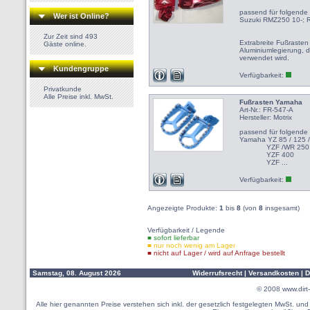
passend für folgende
Wer ist Online?
Suzuki RMZ250 10-; 
Zur Zeit sind 493
Extrabreite Fußrasten
Gäste online.
Aluminiumlegierung, 
verwendet wird.
Kundengruppe
Verfügbarkeit:
Privatkunde
Alle Preise inkl. MwSt.
Fußrasten Yamaha
Art-Nr.: FR-547-A
Hersteller:
Motrix
passend für folgende
Yamaha YZ 85 / 125 /
YZF /WR 250 
YZF 400 Bj
YZF ...
Verfügbarkeit:
Angezeigte Produkte:
1
bis
8
(von
8
insgesamt)
Verfügbarkeit / Legende
■ sofort lieferbar
■ nur noch wenig am Lager
■ nicht auf Lager / wird auf Anfrage bestellt
Samstag, 08. August 2026
Widerrufsrecht
|
Versandkosten
|
D
© 2008
www.dirt-
Alle hier genannten Preise verstehen sich inkl. der gesetzlich festgelegten MwSt. u