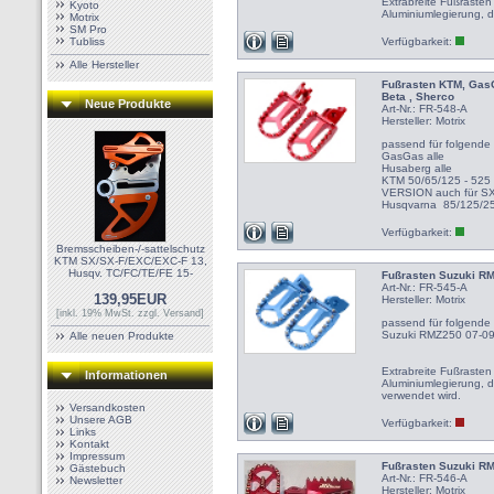
Extrabreite Fußrasten
Kyoto
Aluminiumlegierung, di
Motrix
SM Pro
Tubliss
Verfügbarkeit:
Alle Hersteller
Fußrasten KTM, Gas
Beta , Sherco
Neue Produkte
Art-Nr.: FR-548-A
Hersteller:
Motrix
passend für folgende
GasGas alle
Husaberg alle
KTM 50/65/125 - 525
VERSION auch für SX8
Husqvarna 85/125/25
Verfügbarkeit:
Bremsscheiben-/-sattelschutz
KTM SX/SX-F/EXC/EXC-F 13,
Husqv. TC/FC/TE/FE 15-
Fußrasten Suzuki RM
Art-Nr.: FR-545-A
139,95EUR
Hersteller:
Motrix
[inkl. 19% MwSt. zzgl.
Versand
]
passend für folgende
Suzuki RMZ250 07-09
Alle neuen Produkte
Extrabreite Fußrasten
Informationen
Aluminiumlegierung, 
verwendet wird.
Versandkosten
Unsere AGB
Verfügbarkeit:
Links
Kontakt
Impressum
Fußrasten Suzuki RM
Gästebuch
Art-Nr.: FR-546-A
Newsletter
Hersteller:
Motrix