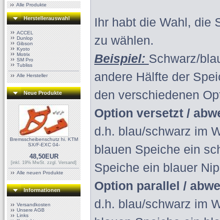
Alle Produkte
Herstellerauswahl
Ihr habt die Wahl, die
ACCEL
zu wählen.
Dunlop
Gibson
Kyoto
Motrix
Beispiel:
Schwarz/blau
SM Pro
Tubliss
andere Hälfte der Spe
Alle Hersteller
den verschiedenen Op
Neue Produkte
Option versetzt / ab
d.h. blau/schwarz im W
Bremsscheibenschutz hi. KTM
SX/F-EXC 04-
blauen Speiche ein sc
48,50EUR
[inkl. 19% MwSt. zzgl.
Versand
]
Speiche ein blauer Nip
Alle neuen Produkte
Option parallel / abw
Informationen
d.h. blau/schwarz im We
Versandkosten
Unsere AGB
Links