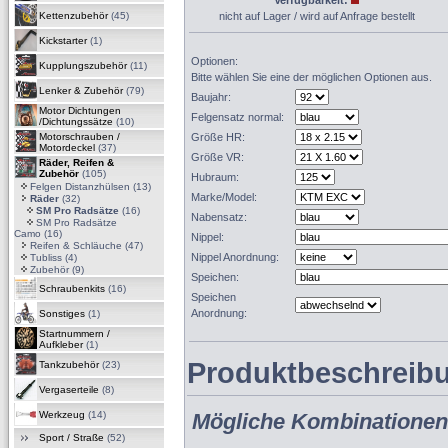
Verfügbarkeit:
Kettenzubehör
(45)
nicht auf Lager / wird auf Anfrage bestellt
Kickstarter
(1)
Optionen:
Kupplungszubehör
(11)
Bitte wählen Sie eine der möglichen Optionen aus.
Lenker & Zubehör
(79)
Baujahr:
Motor Dichtungen
Felgensatz normal:
/Dichtungssätze
(10)
Motorschrauben /
Größe HR:
Motordeckel
(37)
Größe VR:
Räder, Reifen &
Zubehör
(105)
Hubraum:
Felgen Distanzhülsen
(13)
Marke/Model:
Räder
(32)
SM Pro Radsätze
(16)
Nabensatz:
SM Pro Radsätze
Camo
(16)
Nippel:
Reifen & Schläuche
(47)
Nippel Anordnung:
Tubliss
(4)
Zubehör
(9)
Speichen:
Schraubenkits
(16)
Speichen
Anordnung:
Sonstiges
(1)
Startnummern /
Aufkleber
(1)
Produktbeschreib
Tankzubehör
(23)
Vergaserteile
(8)
Werkzeug
(14)
Mögliche Kombinationen
Sport / Straße
(52)