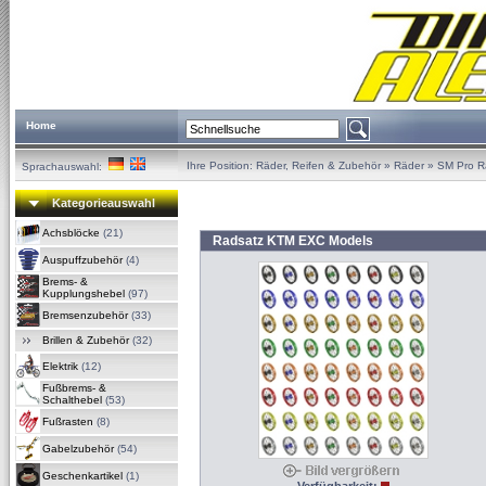
Home
Ihre Position:
Räder, Reifen & Zubehör
»
Räder
»
SM Pro R
Sprachauswahl:
Kategorieauswahl
Achsblöcke
(21)
Radsatz KTM EXC Models
Auspuffzubehör
(4)
Brems- &
Kupplungshebel
(97)
Bremsenzubehör
(33)
Brillen & Zubehör
(32)
Elektrik
(12)
Fußbrems- &
Schalthebel
(53)
Fußrasten
(8)
Gabelzubehör
(54)
Geschenkartikel
(1)