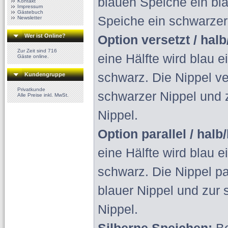
blauen Speiche ein bl
Kontakt
Impressum
Gästebuch
Speiche ein schwarzer
Newsletter
Wer ist Online?
Option versetzt / halb
Zur Zeit sind 716
eine Hälfte wird blau e
Gäste online.
schwarz
. Die Nippel v
Kundengruppe
Privatkunde
schwarzer Nippel und
Alle Preise inkl. MwSt.
Nippel.
Option parallel / halb
eine Hälfte wird blau e
schwarz
. Die Nippel pa
blauer Nippel und
zur 
Nippel.