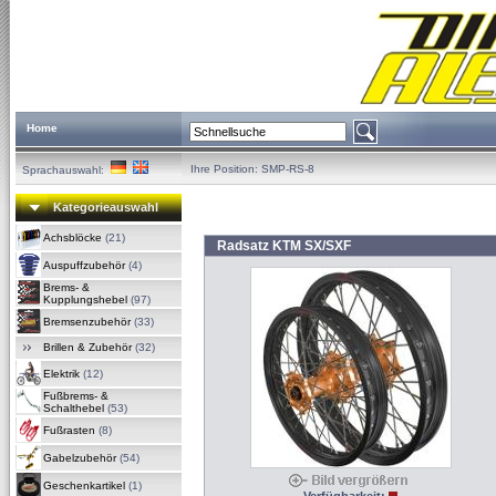
Home
Ihre Position:
SMP-RS-8
Sprachauswahl:
Kategorieauswahl
Achsblöcke
(21)
Radsatz KTM SX/SXF
Auspuffzubehör
(4)
Brems- &
Kupplungshebel
(97)
Bremsenzubehör
(33)
Brillen & Zubehör
(32)
Elektrik
(12)
Fußbrems- &
Schalthebel
(53)
Fußrasten
(8)
Gabelzubehör
(54)
Geschenkartikel
(1)