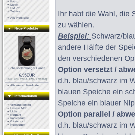
Kyoto
Motrix
SM Pro
Tubliss
Ihr habt die Wahl, die
Alle Hersteller
zu wählen.
Neue Produkte
Beispiel:
Schwarz/blau
andere Hälfte der Spe
den verschiedenen Op
Option versetzt / ab
Schlüsselanhänger Honda
6,95EUR
d.h. blau/schwarz im W
[inkl. 19% MwSt. zzgl.
Versand
]
Alle neuen Produkte
blauen Speiche ein sc
Informationen
Speiche ein blauer Nip
Versandkosten
Unsere AGB
Links
Option parallel / abw
Kontakt
Impressum
Gästebuch
d.h. blau/schwarz im We
Newsletter