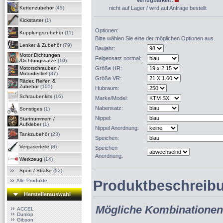
Verfügbarkeit:
Kettenzubehör
(45)
nicht auf Lager / wird auf Anfrage bestellt
Kickstarter
(1)
Optionen:
Kupplungszubehör
(11)
Bitte wählen Sie eine der möglichen Optionen aus.
Lenker & Zubehör
(79)
Baujahr:
Motor Dichtungen
Felgensatz normal:
/Dichtungssätze
(10)
Motorschrauben /
Größe HR:
Motordeckel
(37)
Größe VR:
Räder, Reifen &
Zubehör
(105)
Hubraum:
Schraubenkits
(16)
Marke/Model:
Nabensatz:
Sonstiges
(1)
Nippel:
Startnummern /
Aufkleber
(1)
Nippel Anordnung:
Tankzubehör
(23)
Speichen:
Vergaserteile
(8)
Speichen
Anordnung:
Werkzeug
(14)
Sport / Straße
(52)
Alle Produkte
Produktbeschreib
Herstellerauswahl
Mögliche Kombinationen
ACCEL
Dunlop
Gibson