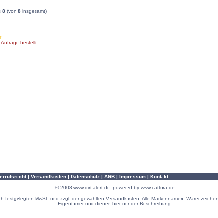
s
8
(von
8
insgesamt)
r
 Anfrage bestellt
errufsrecht
|
Versandkosten
|
Datenschutz
|
AGB
|
Impressum
|
Kontakt
© 2008
www.dirt-alert.de
powered by
www.cattura.de
zlich festgelegten MwSt. und zzgl. der gewählten Versandkosten. Alle Markennamen, Warenzeichen
Eigentümer und dienen hier nur der Beschreibung.