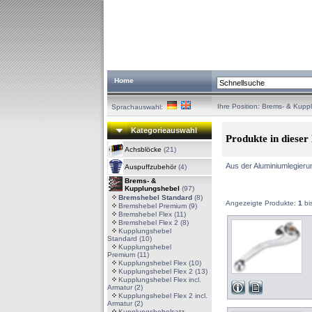
Home
Ihre Position:
Brems- & Kupp
Sprachauswahl:
Kategorieauswahl
Produkte in dieser
Achsblöcke
(21)
Aus der Aluminiumlegieru
Auspuffzubehör
(4)
Brems- &
Kupplungshebel
(97)
Bremshebel Standard
(8)
Angezeigte Produkte:
1
bi
Bremshebel Premium
(9)
Bremshebel Flex
(11)
Bremshebel Flex 2
(8)
Kupplungshebel
Standard
(10)
Kupplungshebel
Premium
(11)
Kupplungshebel Flex
(10)
Kupplungshebel Flex 2
(13)
Kupplungshebel Flex incl.
Armatur
(2)
Kupplungshebel Flex 2 incl.
Armatur
(2)
Kupplungshebelsatz