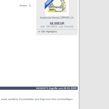
Seiten:
1
Kettenrad Honda CRF450 13-
68,00EUR
[inkl. 19% MwSt. zzgl.
Versand
]
Alle Highlights
84182673 Zugriffe seit 20.01.2009
 sowie sämtliche Produktbilder sind Eigentum Ihrer rechtmäßigen