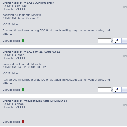
Bremshebel KTM SX50 Junior/Senior
Art-Nr.: LB-451130
[i
Hersteller:
ACCEL
passend für folgende Modelle:
KTM SX50 Junior/Senior 02-
OEM Hebel.
Aus der Aluminiumlegierung ADC-6, die auch im Flugzeugbau verwendet wird, und
unter ...
Verfügbarkeit:
X
Bremshebel KTM SX65 04-11, SX85 03-12
Art-Nr.: LB- 6585
[i
Hersteller:
ACCEL
passend für folgende Modelle:
KTM SX65 04 - 11, SX85 03 - 12
OEM Hebel.
Aus der Aluminiumlegierung ADC-6, die auch im Flugzeugbau verwendet wird, und
unter ...
Verfügbarkeit:
X
Bremshebel KTM/Husq/Husa neue BREMBO 14-
Art-Nr.: LB-6544
[i
Hersteller:
ACCEL
Verfügbarkeit: