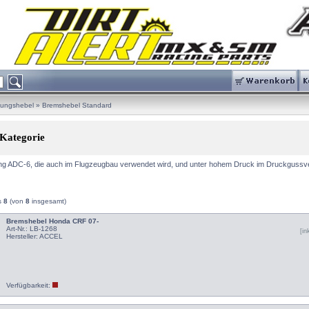
lungshebel
»
Bremshebel Standard
 Kategorie
ng ADC-6, die auch im Flugzeugbau verwendet wird, und unter hohem Druck im Druckgussver
s
8
(von
8
insgesamt)
Bremshebel Honda CRF 07-
Art-Nr.: LB-1268
[i
Hersteller:
ACCEL
Verfügbarkeit: