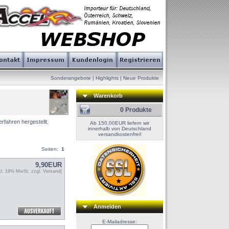
Sonderangebote
|
Highlights
|
Neue Produkte
Warenkorb
0 Produkte
fahren hergestellt.
Ab 150,00EUR liefern wir
innerhalb von Deutschland
versandkostenfrei!
Seiten:
1
9,90EUR
nkl. 19% MwSt. zzgl.
Versand
]
Anmelden
E-Mailadresse: