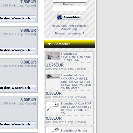
7,50EUR
Passwort:
nkl. 19% MwSt. zzgl.
Versand
]
Neukunde? Hier gehts zur
Anmeldung.
9,90EUR
Passwort vergessen?
nkl. 19% MwSt. zzgl.
Versand
]
Bestseller
Bremshebel
KTM/Husq/Husa neue
BREMBO 14-
9,90EUR
13,75EUR
nkl. 19% MwSt. zzgl.
Versand
]
[inkl. 19% MwSt. zzgl.
Versand
]
Bremshebel Kaw.
KX/KXF/KLX 00-12,
Yam. YZ/YZF/WRF 01-
13 Suz. RMZ 250/450
05- RM 65/85
9,90EUR
[inkl. 19% MwSt. zzgl.
Versand
]
8,00EUR
Bremshebel Kaw. KXF
nkl. 19% MwSt. zzgl.
Versand
]
250 13-20,KXF450 13-
18, Yam. YZ 08-, YZF
07-
9,90EUR
[inkl. 19% MwSt. zzgl.
Versand
]
Bremshebel Honda