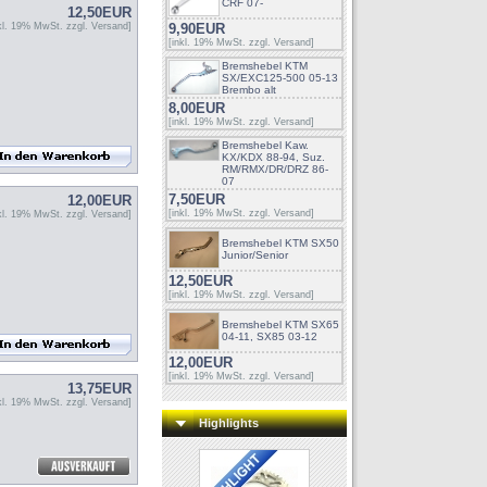
CRF 07-
12,50EUR
nkl. 19% MwSt. zzgl.
Versand
]
9,90EUR
[inkl. 19% MwSt. zzgl.
Versand
]
Bremshebel KTM
SX/EXC125-500 05-13
Brembo alt
8,00EUR
[inkl. 19% MwSt. zzgl.
Versand
]
Bremshebel Kaw.
KX/KDX 88-94, Suz.
RM/RMX/DR/DRZ 86-
07
7,50EUR
12,00EUR
[inkl. 19% MwSt. zzgl.
Versand
]
nkl. 19% MwSt. zzgl.
Versand
]
Bremshebel KTM SX50
Junior/Senior
12,50EUR
[inkl. 19% MwSt. zzgl.
Versand
]
Bremshebel KTM SX65
04-11, SX85 03-12
12,00EUR
[inkl. 19% MwSt. zzgl.
Versand
]
13,75EUR
nkl. 19% MwSt. zzgl.
Versand
]
Highlights