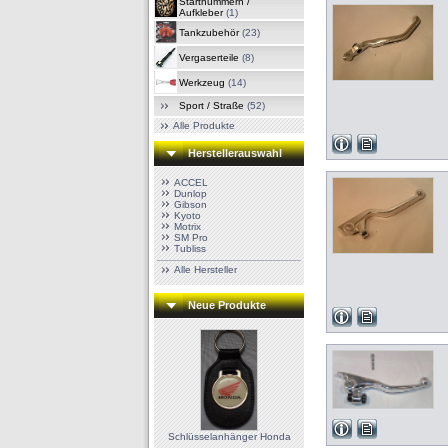
Startnummern /
Aufkleber
(1)
Tankzubehör
(23)
Vergaserteile
(8)
Werkzeug
(14)
Sport / Straße
(52)
Alle Produkte
Herstellerauswahl
ACCEL
Dunlop
Gibson
Kyoto
Motrix
SM Pro
Tubliss
Alle Hersteller
Neue Produkte
Schlüsselanhänger Honda