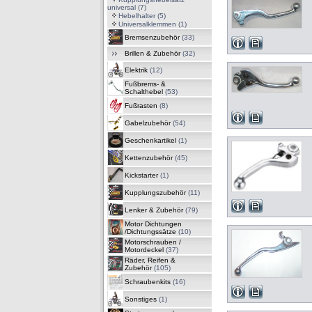
universal
(7)
Hebelhalter
(5)
Universalklemmen
(1)
Bremsenzubehör
(33)
Brillen & Zubehör
(32)
Elektrik
(12)
Fußbrems- &
Schalthebel
(53)
Fußrasten
(8)
Gabelzubehör
(54)
Geschenkartikel
(1)
Kettenzubehör
(45)
Kickstarter
(1)
Kupplungszubehör
(11)
Lenker & Zubehör
(79)
Motor Dichtungen
/Dichtungssätze
(10)
Motorschrauben /
Motordeckel
(37)
Räder, Reifen &
Zubehör
(105)
Schraubenkits
(16)
Sonstiges
(1)