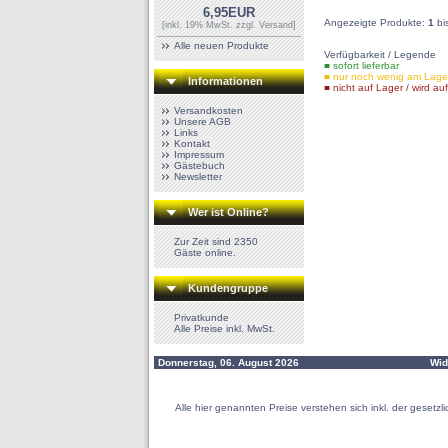
6,95EUR
Angezeigte Produkte:
1
bi
[inkl. 19% MwSt. zzgl.
Versand
]
Alle neuen Produkte
Verfügbarkeit / Legende
■ sofort lieferbar
■ nur noch wenig am Lage
Informationen
■ nicht auf Lager / wird auf
Versandkosten
Unsere AGB
Links
Kontakt
Impressum
Gästebuch
Newsletter
Wer ist Online?
Zur Zeit sind 2350
Gäste online.
Kundengruppe
Privatkunde
Alle Preise inkl. MwSt.
Donnerstag, 06. August 2026
Wid
Alle hier genannten Preise verstehen sich inkl. der geset