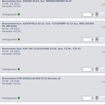
Bremshebel Kaw. KX/KDX 88-94, Suz. RM/RMX/DR/DRZ 86-07
Art-Nr.: LB-1810
[i
Hersteller:
ACCEL
Verfügbarkeit:
X
Bremshebel Kaw. KX/KXF/KLX 00-12, Yam. YZ/YZF/WRF 01-13 Suz. RMZ 250/450
05- RM 65/85
[i
Art-Nr.: LB-1830
Hersteller:
ACCEL
Verfügbarkeit:
X
Bremshebel Kaw. KXF 250 13-20,KXF450 13-18, Yam. YZ 08-, YZF 07-
Art-Nr.: LB-1354
[i
Hersteller:
ACCEL
Verfügbarkeit:
X
Bremshebel KTM SX/EXC125-500 05-13 Brembo alt
Art-Nr.: LB-1546
[i
Hersteller:
ACCEL
Verfügbarkeit:
X