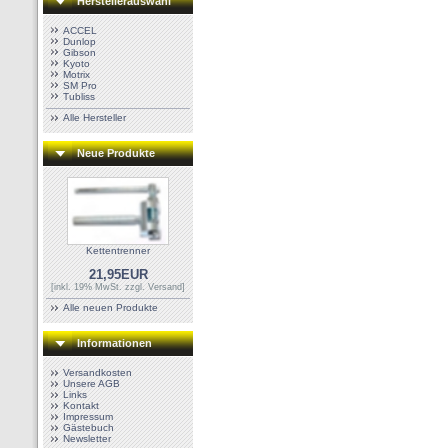
Herstellerauswahl
ACCEL
Dunlop
Gibson
Kyoto
Motrix
SM Pro
Tubliss
Alle Hersteller
Neue Produkte
Kettentrenner
21,95EUR
[inkl. 19% MwSt. zzgl.
Versand
]
Alle neuen Produkte
Informationen
Versandkosten
Unsere AGB
Links
Kontakt
Impressum
Gästebuch
Newsletter