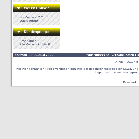
Wer ist Online?
Zur Zeit sind 271
Gäste online.
Kundengruppe
Privatkunde
Alle Preise inkl. MwSt.
Sonntag, 09. August 2026
Widerrufsrecht
|
Versandkosten
|
D
© 2008
www.dirt-
Alle hier genannten Preise verstehen sich inkl. der gesetzlich festgelegten MwSt. u
Eigentum Ihrer rechtmäßigen 
Powered 