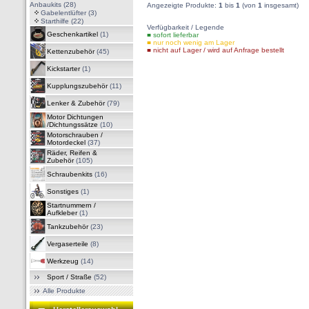
Anbaukits
(28)
Angezeigte Produkte:
1
bis
1
(von
1
insgesamt)
Gabelentlüfter
(3)
Starthilfe
(22)
Verfügbarkeit / Legende
Geschenkartikel
(1)
■ sofort lieferbar
■ nur noch wenig am Lager
■ nicht auf Lager / wird auf Anfrage bestellt
Kettenzubehör
(45)
Kickstarter
(1)
Kupplungszubehör
(11)
Lenker & Zubehör
(79)
Motor Dichtungen
/Dichtungssätze
(10)
Motorschrauben /
Motordeckel
(37)
Räder, Reifen &
Zubehör
(105)
Schraubenkits
(16)
Sonstiges
(1)
Startnummern /
Aufkleber
(1)
Tankzubehör
(23)
Vergaserteile
(8)
Werkzeug
(14)
Sport / Straße
(52)
Alle Produkte