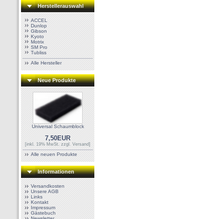
Herstellerauswahl
ACCEL
Dunlop
Gibson
Kyoto
Motrix
SM Pro
Tubliss
Alle Hersteller
Neue Produkte
Universal Schaumblock
7,50EUR
[inkl. 19% MwSt. zzgl.
Versand
]
Alle neuen Produkte
Informationen
Versandkosten
Unsere AGB
Links
Kontakt
Impressum
Gästebuch
Newsletter