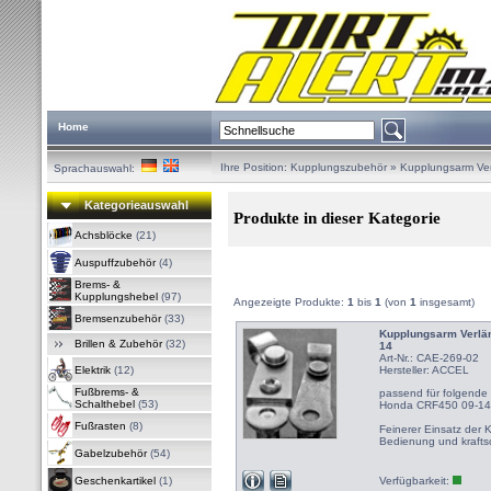
Home
Ihre Position:
Kupplungszubehör
»
Kupplungsarm Ve
Sprachauswahl:
Kategorieauswahl
Produkte in dieser Kategorie
Achsblöcke
(21)
Auspuffzubehör
(4)
Brems- &
Kupplungshebel
(97)
Angezeigte Produkte:
1
bis
1
(von
1
insgesamt)
Bremsenzubehör
(33)
Kupplungsarm Verlä
Brillen & Zubehör
(32)
14
Art-Nr.: CAE-269-02
Elektrik
(12)
Hersteller:
ACCEL
Fußbrems- &
passend für folgende
Schalthebel
(53)
Honda CRF450 09-14
Fußrasten
(8)
Feinerer Einsatz der K
Bedienung und kraft
Gabelzubehör
(54)
Geschenkartikel
(1)
Verfügbarkeit: