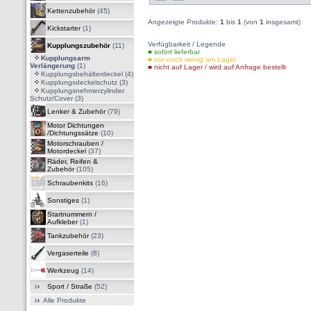
Kettenzubehör
(45)
Angezeigte Produkte:
1
bis
1
(von
1
insgesamt)
Kickstarter
(1)
Verfügbarkeit / Legende
Kupplungszubehör
(11)
■ sofort lieferbar
Kupplungsarm
■ nur noch wenig am Lager
Verlängerung
(1)
■ nicht auf Lager / wird auf Anfrage bestellt
Kupplungsbehälterdeckel
(4)
Kupplungsdeckelschutz
(3)
Kupplungsnehmerzylinder
Schutz/Cover
(3)
Lenker & Zubehör
(79)
Motor Dichtungen
/Dichtungssätze
(10)
Motorschrauben /
Motordeckel
(37)
Räder, Reifen &
Zubehör
(105)
Schraubenkits
(16)
Sonstiges
(1)
Startnummern /
Aufkleber
(1)
Tankzubehör
(23)
Vergaserteile
(8)
Werkzeug
(14)
Sport / Straße
(52)
Alle Produkte