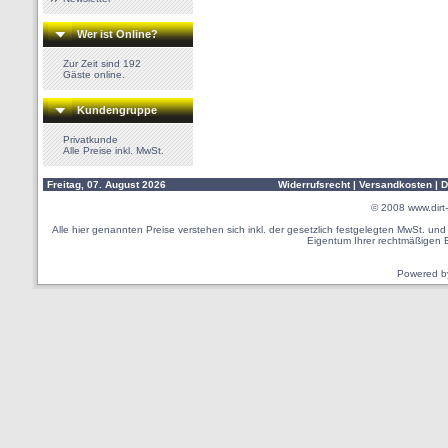
Wer ist Online?
Zur Zeit sind 192
Gäste online.
Kundengruppe
Privatkunde
Alle Preise inkl. MwSt.
Freitag, 07. August 2026
Widerrufsrecht
|
Versandkosten
|
D
© 2008
www.dirt-
Alle hier genannten Preise verstehen sich inkl. der gesetzlich festgelegten MwSt. u
Eigentum Ihrer rechtmäßigen 
Powered 