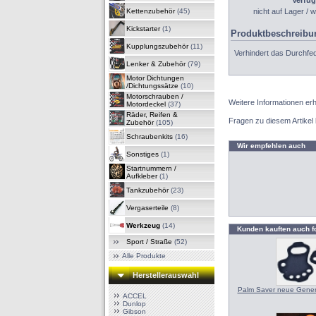
Verfüg
Kettenzubehör
(45)
nicht auf Lager / w
Kickstarter
(1)
Produktbeschreibu
Kupplungszubehör
(11)
Verhindert das Durchfe
Lenker & Zubehör
(79)
Motor Dichtungen
/Dichtungssätze
(10)
Motorschrauben /
Weitere Informationen erh
Motordeckel
(37)
Räder, Reifen &
Fragen zu diesem Artikel
Zubehör
(105)
Schraubenkits
(16)
Wir empfehlen auch
Sonstiges
(1)
Startnummern /
Aufkleber
(1)
Tankzubehör
(23)
Vergaserteile
(8)
Werkzeug
(14)
Kunden kauften auch f
Sport / Straße
(52)
Alle Produkte
Herstellerauswahl
Palm Saver neue Gener
ACCEL
Dunlop
Gibson