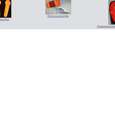
Reifenmontierhilfe
Stopfen
Gabelsimmerri