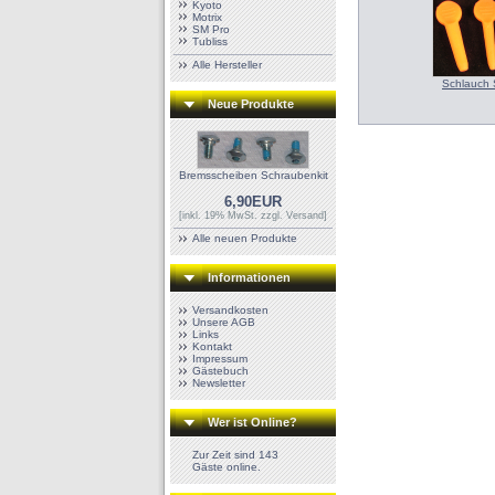
Kyoto
Motrix
SM Pro
Tubliss
Alle Hersteller
Schlauch 
Neue Produkte
Bremsscheiben Schraubenkit
6,90EUR
[inkl. 19% MwSt. zzgl.
Versand
]
Alle neuen Produkte
Informationen
Versandkosten
Unsere AGB
Links
Kontakt
Impressum
Gästebuch
Newsletter
Wer ist Online?
Zur Zeit sind 143
Gäste online.