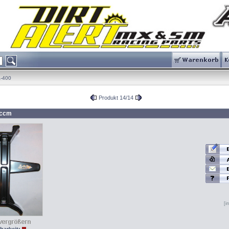
-400
Produkt 14/14
5ccm
[i