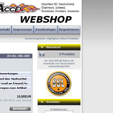
Sonderangebote
|
Highlights
|
Neue Produkte
Warenkorb
0 Produkte
Art-Nr.: MA-400
Ab 150,00EUR liefern wir
innerhalb von Deutschland
versandkostenfrei!
10,90
EUR
nkl. 19% MwSt. zzgl.
Versand
]
Anmelden
E-Mailadresse: