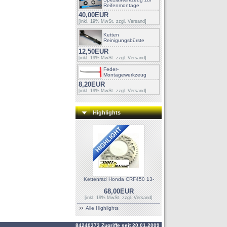
Reifenmontage
40,00EUR
[inkl. 19% MwSt. zzgl.
Versand
]
Ketten
Reinigungsbürste
12,50EUR
[inkl. 19% MwSt. zzgl.
Versand
]
Feder-
Montagewerkzeug
8,20EUR
[inkl. 19% MwSt. zzgl.
Versand
]
Highlights
Kettenrad Honda CRF450 13-
68,00EUR
[inkl. 19% MwSt. zzgl.
Versand
]
Alle Highlights
84240373 Zugriffe seit 20.01.2009