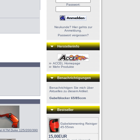
Passwort:
Neukunde? Hier gehts zur
Anmeldung.
Passwort vergessen?
Herstellerinfo
ACCEL Homepage
Mehr Produkte
Benachrichtigungen
Benachrichtigen Sie mich über
Aktuelles zu diesem Artikel.
Gabelblocker 65/85ccm
Bestseller
Gabelsimmerring Reiniger
45-55mm
el KTM Duke 125/200/390
15,00EUR