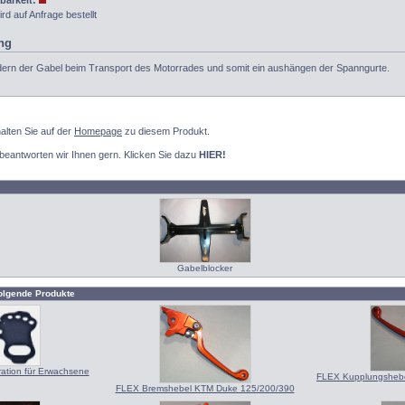
barkeit:
ird auf Anfrage bestellt
ng
dern der Gabel beim Transport des Motorrades und somit ein aushängen der Spanngurte.
alten Sie auf der
Homepage
zu diesem Produkt.
 beantworten wir Ihnen gern. Klicken Sie dazu
HIER!
Gabelblocker
olgende Produkte
ation für Erwachsene
FLEX Kupplungsheb
FLEX Bremshebel KTM Duke 125/200/390