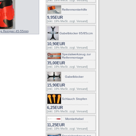
[inkl. 19% MwSt. zzgl.
Versand
]
Reifenmontierhilfe
9,95EUR
[inkl. 19% MwSt. zzgl.
Versand
]
ng Reiniger 45-55mm
Gabelblocker 65/85ccm
10,90EUR
[inkl. 19% MwSt. zzgl.
Versand
]
Spezialwerkzeug zur
Reifenmontage
35,00EUR
[inkl. 19% MwSt. zzgl.
Versand
]
Gabelblocker
15,90EUR
[inkl. 19% MwSt. zzgl.
Versand
]
Schlauch Stopfen
6,25EUR
[inkl. 19% MwSt. zzgl.
Versand
]
Montierhebel
11,25EUR
[inkl. 19% MwSt. zzgl.
Versand
]
Spezialwerkzeug zur