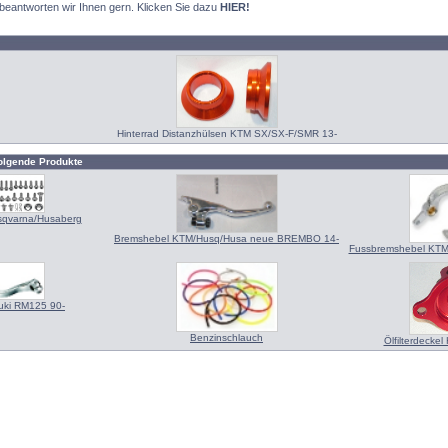
 beantworten wir Ihnen gern. Klicken Sie dazu
HIER!
Hinterrad Distanzhülsen KTM SX/SX-F/SMR 13-
olgende Produkte
sqvarna/Husaberg
Bremshebel KTM/Husq/Husa neue BREMBO 14-
Fussbremshebel KTM 
uki RM125 90-
Benzinschlauch
Ölfilterdecke