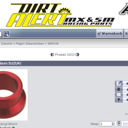
& Zubehör
»
Felgen Distanzhülsen
»
WSR-06
Produkt 10/13
ülsen SUZUKI
[i
x
Menge