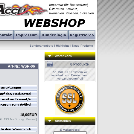
Sonderangebote
|
Highlights
|
Neue Produkte
Warenkorb
0 Produkte
Art-Nr.: WSR-06
Ab 150,00EUR liefern wir
innerhalb von Deutschland
versandkostenfrei!
18,00
EUR
nkl. 19% MwSt. zzgl.
Versand
]
Anmelden
E-Mailadresse: