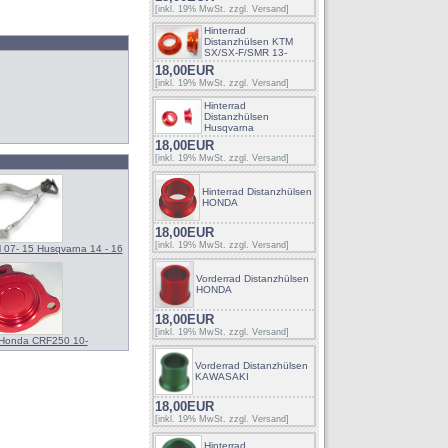
[inkl. 19% MwSt. zzgl.
Versand
]
Hinterrad
Distanzhülsen KTM
SX/SX-F/SMR 13-
18,00EUR
[inkl. 19% MwSt. zzgl.
Versand
]
Hinterrad
Distanzhülsen
Husqvarna
18,00EUR
[inkl. 19% MwSt. zzgl.
Versand
]
Hinterrad Distanzhülsen
HONDA
18,00EUR
[inkl. 19% MwSt. zzgl.
Versand
]
07- 15 Husqvarna 14 - 16
Vorderrad Distanzhülsen
HONDA
18,00EUR
[inkl. 19% MwSt. zzgl.
Versand
]
l Honda CRF250 10-
Vorderrad Distanzhülsen
KAWASAKI
18,00EUR
[inkl. 19% MwSt. zzgl.
Versand
]
Hinterrad