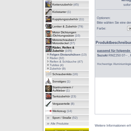
Verfüg
Kettenzubehör
(45)
sofort
Kickstarter
(1)
Optionen:
Kupplungszubehör
(11)
Bitte wählen Sie eine d
Lenker & Zubehör
(79)
Farbe:
Motor Dichtungen
/Dichtungssätze
(10)
Motorschrauben /
Produktbeschreibu
Motordeckel
(37)
Räder, Reifen &
passend für folgende
Zubehör
(105)
Felgen Distanzhülsen
(13)
Suzuki
RMZ250 07-- , 
Räder
(32)
Reifen & Schläuche
(47)
Hochwertige Aluminiumlegier
Tubliss
(4)
Zubehör
(9)
Schraubenkits
(16)
Sonstiges
(1)
Startnummern /
Aufkleber
(1)
Tankzubehör
(23)
Vergaserteile
(8)
Werkzeug
(14)
Sport / Straße
(52)
Alle Produkte
Weitere Informationen erh