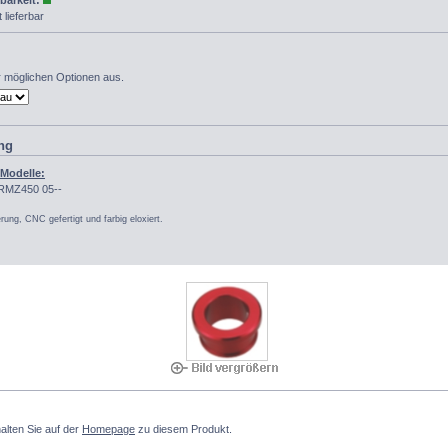
barkeit:
 lieferbar
er möglichen Optionen aus.
ng
 Modelle:
RMZ450 05--
ung, CNC gefertigt und farbig eloxiert.
alten Sie auf der
Homepage
zu diesem Produkt.