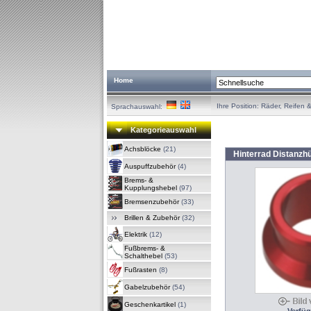
Home
Ihre Position:
Räder, Reifen 
Sprachauswahl:
Kategorieauswahl
Achsblöcke
(21)
Hinterrad Distanzh
Auspuffzubehör
(4)
Brems- &
Kupplungshebel
(97)
Bremsenzubehör
(33)
Brillen & Zubehör
(32)
Elektrik
(12)
Fußbrems- &
Schalthebel
(53)
Fußrasten
(8)
Gabelzubehör
(54)
Geschenkartikel
(1)