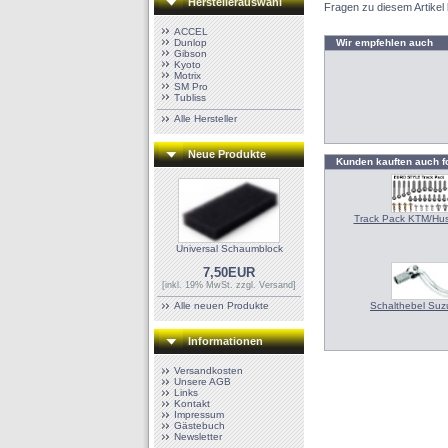
Herstellerauswahl
Fragen zu diesem Artikel
ACCEL
Dunlop
Wir empfehlen auch
Gibson
Kyoto
Motrix
SM Pro
Tubliss
Alle Hersteller
Neue Produkte
Kunden kauften auch f
Track Pack KTM/Hu
Universal Schaumblock
7,50EUR
[inkl. 19% MwSt. zzgl.
Versand
]
Alle neuen Produkte
Schalthebel Suz
Informationen
Versandkosten
Unsere AGB
Links
Kontakt
Impressum
Gästebuch
Newsletter