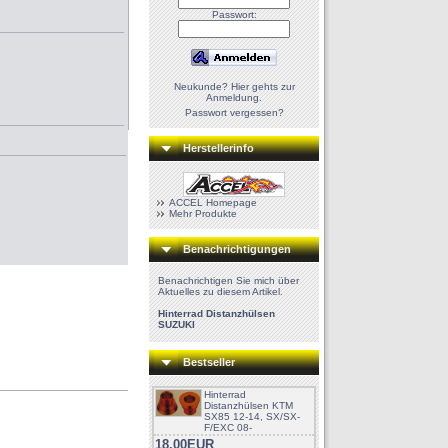
Passwort:
Neukunde? Hier gehts zur
Anmeldung.
Passwort vergessen?
Herstellerinfo
ACCEL Homepage
Mehr Produkte
Benachrichtigungen
Benachrichtigen Sie mich über
Aktuelles zu diesem Artikel.
Hinterrad Distanzhülsen
SUZUKI
Bestseller
Hinterrad
Distanzhülsen KTM
SX85 12-14, SX/SX-
F/EXC 08-
18,00EUR