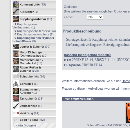
Kettenzubehör
(45)
Optionen:
Bitte wählen Sie eine der möglichen Optionen a
Kickstarter
(1)
Farbe:
Kupplungszubehör
(11)
Kupplungsarm
Verlängerung
(1)
Produktbeschreibung
Kupplungsbehälterdeckel
(4)
Kupplungsdeckelschutz
(3)
Kupplungsnehmerzylinder
Schutzgehäuse für Kupplungsnehmer Zylinder
-
Schutz/Cover
(3)
- Lieferung mit verlängerten
Befestigungsschra
Lenker & Zubehör
(79)
Motor Dichtungen
passend für folgende Modelle:
/Dichtungssätze
(10)
250SXF 13-14,
350SXF 11-14,
350EXC-
KTM
Motorschrauben /
Motordeckel
(37)
250/350 FE 14
Husqvarna
Räder, Reifen &
Zubehör
(105)
Schraubenkits
(16)
Weitere Informationen erhalten Sie auf der
Home
Sonstiges
(1)
Fragen zu diesem Artikel beantworten wir Ihnen 
Startnummern /
Aufkleber
(1)
Tankzubehör
(23)
Wir empfehlen auch
Vergaserteile
(8)
Werkzeug
(14)
Sport / Straße
(52)
Schutz/Cover KTM 250SX 08-, 
Alle Produkte