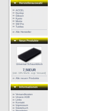
Herstellerauswahl
ACCEL
Dunlop
Gibson
Kyoto
Motrix
SM Pro
Tubliss
Alle Hersteller
Neue Produkte
Universal Schaumblock
7,50EUR
[inkl. 19% MwSt. zzgl.
Versand
]
Alle neuen Produkte
Informationen
Versandkosten
Unsere AGB
Links
Kontakt
Impressum
Gästebuch
Newsletter