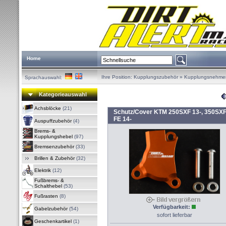
Home
Ihre Position:
Kupplungszubehör
»
Kupplungsnehmerz
Sprachauswahl:
Kategorieauswahl
Achsblöcke
(21)
Schutz/Cover KTM 250SXF 13-, 350SXF 
FE 14-
Auspuffzubehör
(4)
Brems- &
Kupplungshebel
(97)
Bremsenzubehör
(33)
Brillen & Zubehör
(32)
Elektrik
(12)
Fußbrems- &
Schalthebel
(53)
Fußrasten
(8)
Verfügbarkeit:
Gabelzubehör
(54)
sofort lieferbar
Geschenkartikel
(1)