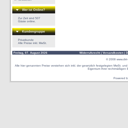
Wer ist Online?
Zur Zeit sind 507
Gäste online.
Kundengruppe
Privatkunde
Alle Preise inkl. MwSt.
Freitag, 07. August 2026
Widerrufsrecht
|
Versandkosten
|
D
© 2008
www.dirt-
Alle hier genannten Preise verstehen sich inkl. der gesetzlich festgelegten MwSt. u
Eigentum Ihrer rechtmäßigen 
Powered 