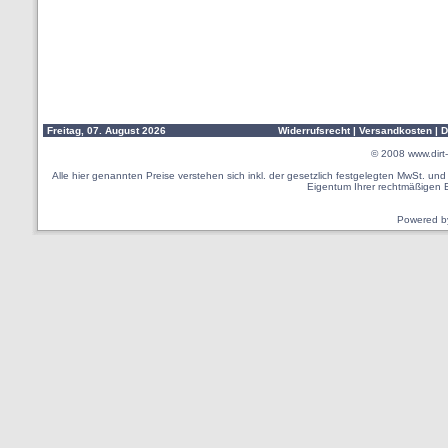
Freitag, 07. August 2026
Widerrufsrecht
|
Versandkosten
|
D
© 2008
www.dirt-
Alle hier genannten Preise verstehen sich inkl. der gesetzlich festgelegten MwSt. u
Eigentum Ihrer rechtmäßigen 
Powered 