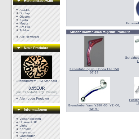
Herstellerauswahl
ACCEL
Dunlop
Gibson
Kyoto
Hinterra
Motrix
SM Pro
Tubliss
Kunden kauften auch folgende Produkte
Alle Hersteller
Neue Produkte
Schalthe
C
Kettenführung vo. Honda CRF150
07-24
Startnummern FIM Standard
0,95EUR
[inkl. 19% MwSt. zzgl.
Versand
]
Alle neuen Produkte
Fussbr
H
Bremshebel Yam. YZ80 -00, YZ -00,
WR 97
Informationen
Versandkosten
Unsere AGB
Links
Kontakt
Impressum
Gästebuch