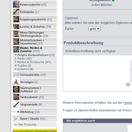
Verfügbarkeit:
Kettenzubehör
(45)
sofort lieferbar
Kickstarter
(1)
Optionen:
Kupplungszubehör
(11)
Bitte wählen Sie eine der möglichen Optionen a
Lenker & Zubehör
(79)
Farbe:
Motor Dichtungen
/Dichtungssätze
(10)
Motorschrauben /
Produktbeschreibung
Motordeckel
(37)
Räder, Reifen &
Artikelbeschreibung nicht verfügbar
Zubehör
(105)
Felgen Distanzhülsen
(13)
Räder
(32)
Reifen & Schläuche
(47)
Tubliss
(4)
Zubehör
(9)
Schraubenkits
(16)
Sonstiges
(1)
Startnummern /
Aufkleber
(1)
Tankzubehör
(23)
Weitere Informationen erhalten Sie auf der
Home
Vergaserteile
(8)
Fragen zu diesem Artikel beantworten wir Ihnen 
Werkzeug
(14)
Sport / Straße
(52)
Wir empfehlen auch
Alle Produkte