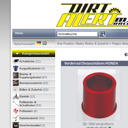
Home
Ihre Position:
Räder, Reifen & Zubehör
»
Felgen Dist
Sprachauswahl:
Kategorieauswahl
Achsblöcke
(21)
Vorderrad Distanzhülsen HONDA
Auspuffzubehör
(4)
Brems- &
Kupplungshebel
(97)
Bremsenzubehör
(33)
Brillen & Zubehör
(32)
Elektrik
(12)
Fußbrems- &
Schalthebel
(53)
Fußrasten
(8)
Gabelzubehör
(54)
Geschenkartikel
(1)