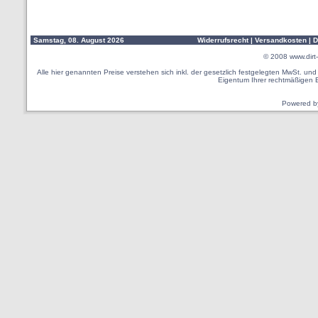
Samstag, 08. August 2026
Widerrufsrecht
|
Versandkosten
|
D
© 2008
www.dirt-
Alle hier genannten Preise verstehen sich inkl. der gesetzlich festgelegten MwSt. u
Eigentum Ihrer rechtmäßigen 
Powered 