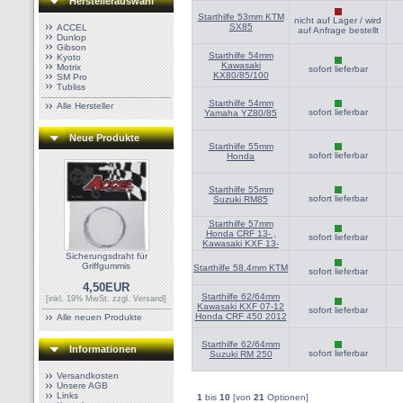
Herstellerauswahl
Starthilfe 53mm KTM
nicht auf Lager / wird
SX85
ACCEL
auf Anfrage bestellt
Dunlop
Gibson
Starthilfe 54mm
Kyoto
Kawasaki
Motrix
sofort lieferbar
KX80/85/100
SM Pro
Tubliss
Starthilfe 54mm
Alle Hersteller
sofort lieferbar
Yamaha YZ80/85
Neue Produkte
Starthilfe 55mm
sofort lieferbar
Honda
Starthilfe 55mm
sofort lieferbar
Suzuki RM85
Starthilfe 57mm
Honda CRF 13- ,
sofort lieferbar
Kawasaki KXF 13-
Sicherungsdraht für
Griffgummis
Starthilfe 58.4mm KTM
sofort lieferbar
4,50EUR
Starthilfe 62/64mm
[inkl. 19% MwSt. zzgl.
Versand
]
Kawasaki KXF 07-12
sofort lieferbar
Honda CRF 450 2012
Alle neuen Produkte
Starthilfe 62/64mm
Informationen
sofort lieferbar
Suzuki RM 250
Versandkosten
Unsere AGB
Links
1
bis
10
[von
21
Optionen]