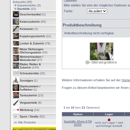
Optionen:
Anbaukits
(28)
Bitte wählen Sie eine der möglichen Optionen a
Gabelentlüfter
(3)
Starthilfe
(22)
Farbe:
Geschenkartikel
(1)
Kettenzubehör
(45)
Produktbeschreibung
Kickstarter
(1)
Artikelbeschreibung nicht verfügbar
Kupplungszubehör
(11)
Lenker & Zubehör
(79)
Motor Dichtungen
/Dichtungssätze
(10)
Motorschrauben /
Motordeckel
(37)
Räder, Reifen &
Zubehör
(105)
Schraubenkits
(16)
Weitere Informationen erhalten Sie auf der
Home
Sonstiges
(1)
Startnummern /
Fragen zu diesem Artikel beantworten wir Ihnen 
Aufkleber
(1)
Tankzubehör
(23)
Vergaserteile
(8)
1
bis
10
[von
21
Optionen]
Werkzeug
(14)
Option
Lager
Sport / Straße
(52)
Starthilfe 45mm KTM
Alle Produkte
nicht auf Lager / wird
SX65
auf Anfrage bestellt