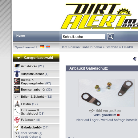
Home
Ihre Position:
Gabelzubehör
»
Starthilfe
»
LC-ABK
Sprachauswahl:
Kategorieauswahl
Achsblöcke
(21)
Anbaukit Gabelschutz
Auspuffzubehör
(4)
Brems- &
Kupplungshebel
(97)
Bremsenzubehör
(33)
Brillen & Zubehör
(32)
Elektrik
(12)
Fußbrems- &
Schalthebel
(53)
Verfügbarkeit:
Fußrasten
(8)
nicht auf Lager / wird auf Anfrage bestellt
Gabelzubehör
(54)
Gabel Schutz
(1)
Gabelbrücken &