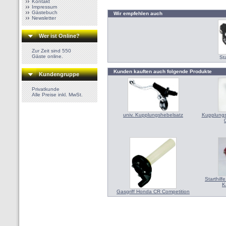
Kontakt
Impressum
Gästebuch
Wir empfehlen auch
Newsletter
Wer ist Online?
Zur Zeit sind 550
Gäste online.
St
Kunden kauften auch folgende Produkte
Kundengruppe
Privatkunde
Alle Preise inkl. MwSt.
univ. Kupplungshebelsatz
Kupplungs
Starthil
K
Gasgriff Honda CR Competition