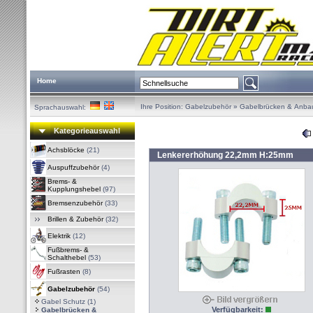
Home
Ihre Position:
Gabelzubehör
»
Gabelbrücken & Anbau
Sprachauswahl:
Kategorieauswahl
Achsblöcke
(21)
Lenkererhöhung 22,2mm H:25mm
Auspuffzubehör
(4)
Brems- &
Kupplungshebel
(97)
Bremsenzubehör
(33)
Brillen & Zubehör
(32)
Elektrik
(12)
Fußbrems- &
Schalthebel
(53)
Fußrasten
(8)
Gabelzubehör
(54)
Gabel Schutz
(1)
Verfügbarkeit:
Gabelbrücken &