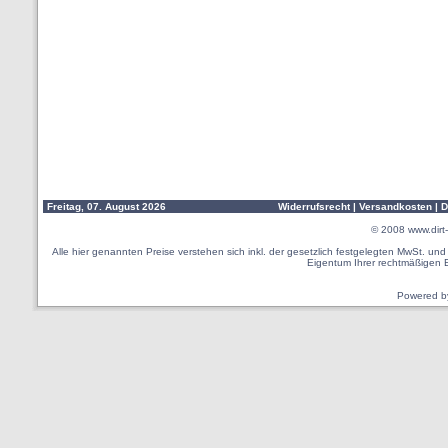
Freitag, 07. August 2026
Widerrufsrecht
|
Versandkosten
|
D
© 2008
www.dirt-
Alle hier genannten Preise verstehen sich inkl. der gesetzlich festgelegten MwSt. u
Eigentum Ihrer rechtmäßigen 
Powered 