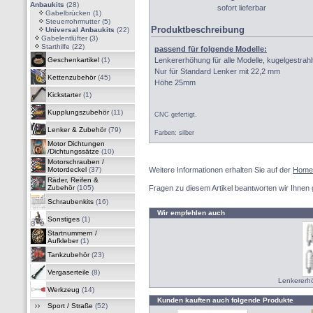
Anbaukits
(28)
sofort lieferbar
Gabelbrücken
(1)
Steuerrohrmutter
(5)
Produktbeschreibung
Universal Anbaukits
(22)
Gabelentlüfter
(3)
Starthilfe
(22)
passend für folgende Modelle:
Geschenkartikel
(1)
Lenkererhöhung für alle Modelle, kugelgestrahl
Nur für Standard Lenker mit 22,2 mm
Kettenzubehör
(45)
Höhe 25mm
Kickstarter
(1)
Kupplungszubehör
(11)
CNC gefertigt.
Lenker & Zubehör
(79)
Farben: silber
Motor Dichtungen
/Dichtungssätze
(10)
Motorschrauben /
Motordeckel
(37)
Weitere Informationen erhalten Sie auf der
Home
Räder, Reifen &
Zubehör
(105)
Fragen zu diesem Artikel beantworten wir Ihnen 
Schraubenkits
(16)
Wir empfehlen auch
Sonstiges
(1)
Startnummern /
Aufkleber
(1)
Tankzubehör
(23)
Vergaserteile
(8)
Lenkererh
Werkzeug
(14)
Kunden kauften auch folgende Produkte
Sport / Straße
(52)