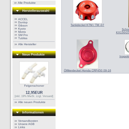
Alle Produkte
Herstellerauswahl
ACCEL
Dunlop
Tankdeckel KTM / TM -07
Gibson
Kyoto
Schra
Motrix
KX150/25
SM Pro
Tubliss
Alle Hersteller
Neue Produkte
Inspek
Ölfilterdeckel Honda CRF450 09-16
Felgenschoner
12,95EUR
[inkl. 19% MwSt. zzgl.
Versand
]
Alle neuen Produkte
Informationen
Versandkosten
Unsere AGB
Links